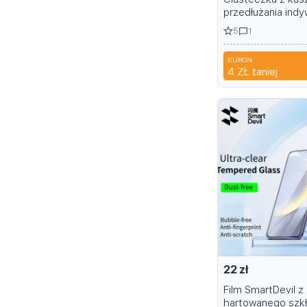
przedłużania indy
ciemne czarne
5
1
KUPON
A6R
4 ZŁ
taniej
22 zł
Film SmartDevil z
hartowanego szkł