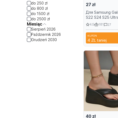
do 250 zł
27 zł
do 800 zł
Для Samsung Gal
do 1500 zł
S22 S24 S25 Ultra
do 2500 zł
Armor Прочный д
Miesiąc
4.5
181
27
Магнитный чехол
Sierpień 2026
телефона с кол
Październik 2026
KUPON
держателем Заж
S
Grudzień 2030
4 ZŁ
taniej
ремня Кобура
40 zł