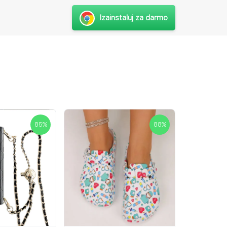
Izainstaluj za darmo
85
%
88
%