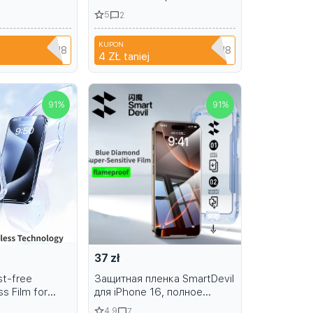
 Prywatności
ochrona przed odciskami
5
2
er 2Pcs K80
palców, pełne pokrycie 13
KUPON
YPQ3XAVLEH8
CYPQ3XAVLEH8
4 ZŁ
taniej
91
%
91
%
37 zł
st-free
Защитная пленка SmartDevil
s Film for
для iPhone 16, полное
 Max HD Clear
покрытие HD, пленка из
4.9
7