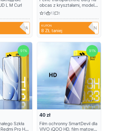
D L M Curl
obcas z kryształami, model
gwiazdy, sandały na scenę,
5
12
1
letnie banquety 15-17cm
KUPON
A6R1B6EH1PPA
T9TRTFBTWTZN
8 ZŁ
taniej
91
%
91
%
40 zł
małego Szkła
Film ochronny SmartDevil dla
a Redmi Pro HD
VIVO iQOO HD, film matowy,