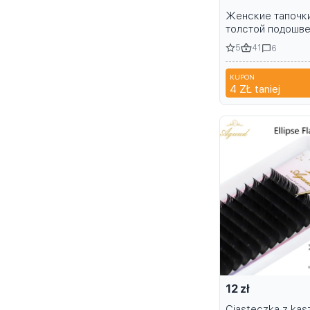
Женские тапочки
толстой подошве
ассортименте
5
41
6
KUPON
4 ZŁ
taniej
12 zł
Ciasteczka z kas