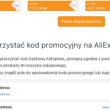
экрана с пол
KUPON
KUPON
покрытием Кв
Q3XAVLEH8
RD6MS6TJDJBH
C
7 ZŁ
taniej
4 ZŁ
taniej
пленка HD
Pokaż więcej kuponów
rzystać kod promocyjny na AliE
korzystać kod zniżkowy AliExpress, postępuj zgodnie z poni
e produkty do koszyka zakupowego;
asy znajdź pole do wprowadzenia kodu promocyjnego lub kupon