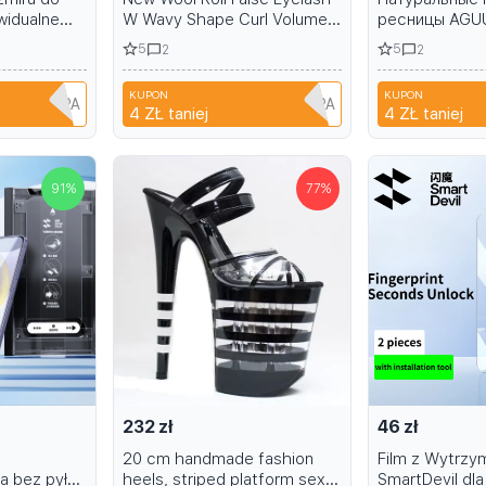
widualne
W Wavy Shape Curl Volume
ресницы AGUU
Eyelash Extension Fluffy Soft
5
5
2
2
Full DIY 3D 5D Cat Eye Lash
Extension
KUPON
KUPON
1B6EH1PPA
A6R1B6EH1PPA
4 ZŁ
taniej
4 ZŁ
taniej
91
%
77
%
232 zł
46 zł
20 cm handmade fashion
Film z Wytrzy
a bez pyłu
heels, striped platform sexy
SmartDevil dl