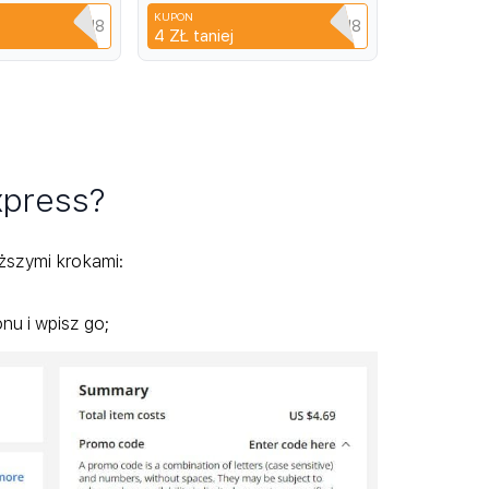
ным
Anti-fingerprint Film
KUPON
антовая
YPQ3XAVLEH8
CYPQ3XAVLEH8
4 ZŁ
taniej
xpress?
ższymi krokami:
u i wpisz go;