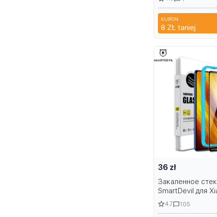
Xiaomi Mi Pad Pr
2023 11in
KUPON
N2A
8 ZŁ
taniej
36 zł
Закаленное сте
SmartDevil для 
X6 Pro F5 X5 Pro
4.7
105
Pro X3 Pro