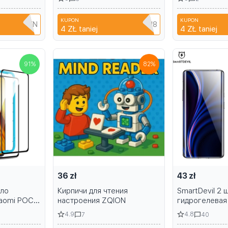
otector
definition protector tablet
Screen Protec
film
15 with Quick I
KUPON
KUPON
QEDC511KN
CYPQ3XAVLEH8
C
4 ZŁ
taniej
4 ZŁ
taniej
91
%
82
%
36 zł
43 zł
кло
Кирпичи для чтения
SmartDevil 2 
Xiaomi POCO
настроения ZQION
гидрогелевая
 F3 F4 F6
OnePlus 13 12 
4.9
4.8
7
40
7T Защитная 