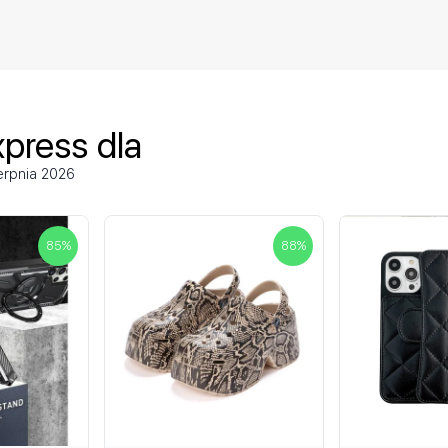
press dla
erpnia 2026
85
%
88
%