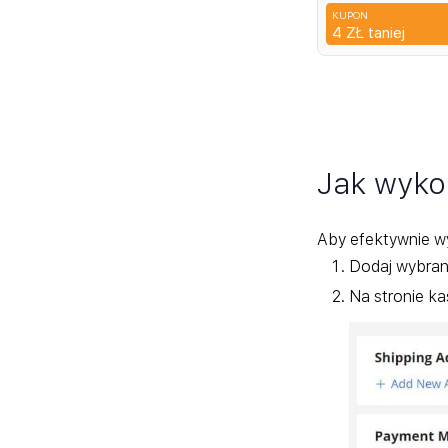
KUPON
CYP
4 ZŁ
taniej
Jak wyko
Aby efektywnie wy
Dodaj wybran
Na stronie k