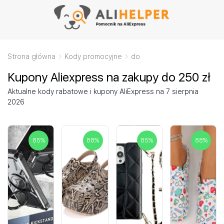
Strona główna
Kody promocyjne
do
Kupony Aliexpress na zakupy do 250 zł
Aktualne kody rabatowe i kupony AliExpress na 7 sierpnia
2026
85
%
88
%
85
%
88
%