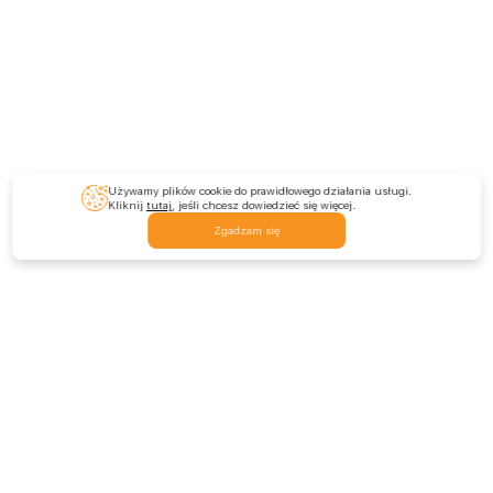
Używamy plików cookie do prawidłowego działania usługi.
Kliknij
tutaj
, jeśli chcesz dowiedzieć się więcej.
Zgadzam się
Feedback
Skontaktuj się z nami
Zostaw opinię