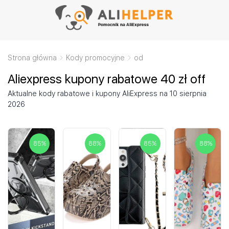
Strona główna
Kody promocyjne
od
Aliexpress kupony rabatowe 40 zł off
Aktualne kody rabatowe i kupony AliExpress na 10 sierpnia
2026
85
%
88
%
85
%
88
%