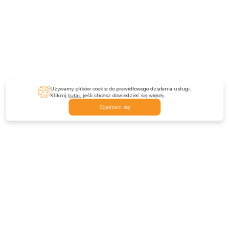
Używamy plików cookie do prawidłowego działania usługi.
Kliknij
tutaj
, jeśli chcesz dowiedzieć się więcej.
Zgadzam się
Feedback
Skontaktuj się z nami
Zostaw opinię