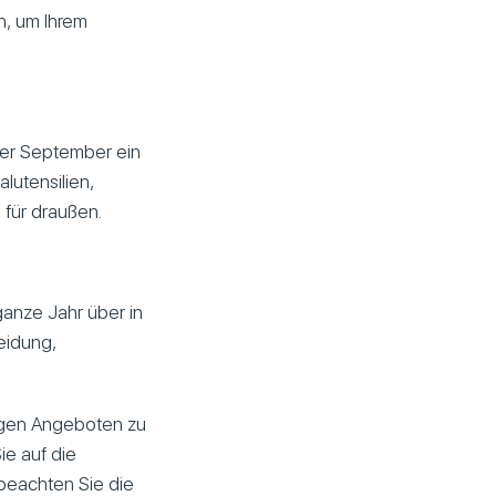
n, um Ihrem
der September ein
lutensilien,
 für draußen.
ganze Jahr über in
leidung,
igen Angeboten zu
ie auf die
beachten Sie die