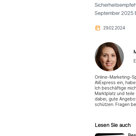
Sicherheitsempfehl
September 2025 B
29.02.2024
M
E
Online-Marketing-Spe
AliExpress ein, hab
Ich beschäftige mic
Marktplatz und teil
dabei, gute Angebot
schützen. Fragen be
Lesen Sie auch
Bes