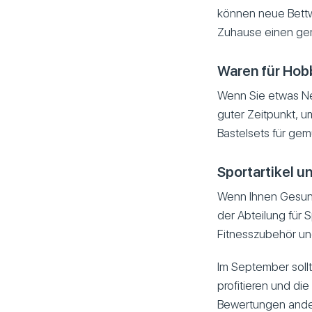
können neue Bettwä
Zuhause einen gemü
Waren für Hob
Wenn Sie etwas Ne
guter Zeitpunkt, u
Bastelsets für ge
Sportartikel u
Wenn Ihnen Gesundh
der Abteilung für S
Fitnesszubehör und
Im September sollt
profitieren und di
Bewertungen ander