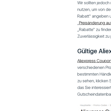
Wir sollten jedoch
nutzen, um von den
Rabatt“ angeben un
„
Preisänderung auf
„Rabatte“ zu finde
Zuverlässigkeit zu
Gültige Ali
Aliexpress Coupo
verschiedenen Prod
bestimmten Händle
zu sehen, klicken 
das Sie interessie
Gutscheindatenbank