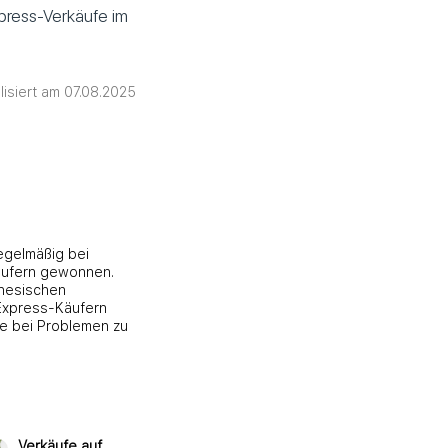
xpress-Verkäufe im
lisiert am 07.08.2025
regelmäßig bei
käufern gewonnen.
inesischen
iExpress-Käufern
te bei Problemen zu
Verkäufe auf