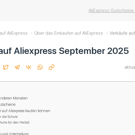
AliExpress Gutscheine
auf AliExpress
Über das Einkaufen auf AliExpress
Verkäufe au
auf Aliexpress September 2025
aktua
 anderen Monaten
Gutscheine
r auf Aliexpress kaufen können
r die Schule
huhe für den Herbst
s und Unterhaltung