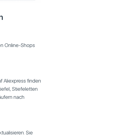
n
ren Online-Shops
f Aliexpress finden
efel, Stiefeletten
äufern nach
tualisieren. Sie