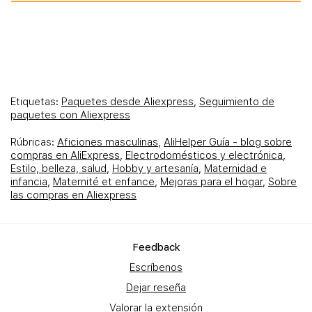
Etiquetas:
Paquetes desde Aliexpress
,
Seguimiento de
paquetes con Aliexpress
Rúbricas:
Aficiones masculinas
,
AliHelper Guía - blog sobre
compras en AliExpress
,
Electrodomésticos y electrónica
,
Estilo, belleza, salud
,
Hobby y artesanía
,
Maternidad e
infancia
,
Maternité et enfance
,
Mejoras para el hogar
,
Sobre
las compras en Aliexpress
Feеdback
Escríbenos
Dejar reseña
Valorar la extensión