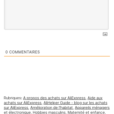
0
COMMENTAIRES
Rubriques:
A propos des achats sur AliExpress
,
Aide aux
achats sur AliExpress
,
AliHelper Guide - blog sur les achats
sur AliExpress
,
Amélioration de l'habitat
,
Appareils ménagers
et électronique
,
Hobbies masculins
,
Maternité et enfance
,