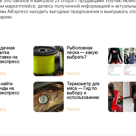
е 350 заказов и выиграла 23 спора с продавцами. Изучаю нюанс
ом маркетплейсе, делюсь полученной информацией и актуальны
ям AliExpress находить выгодные предложения и выигрывать сп
ариях.
дачная
Рыболовная
ытка
леска — какую
тавки на
выбрать?
экспресс
ать
Читать
 найти
Термометр для
нды на
мяса — Гид по
экспресс
выбору и
использованию
ать
Читать