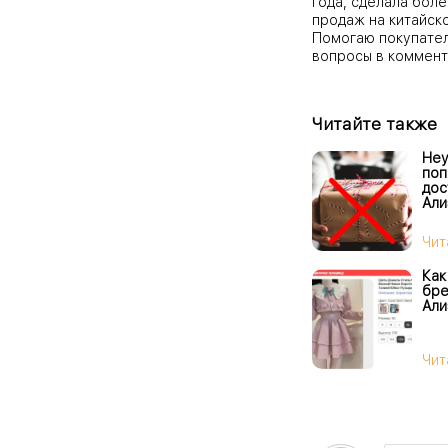
года, сделала боле
продаж на китайск
Помогаю покупател
вопросы в коммент
Читайте также
Неу
поп
дос
Али
Чит
Как
бре
Али
Чит