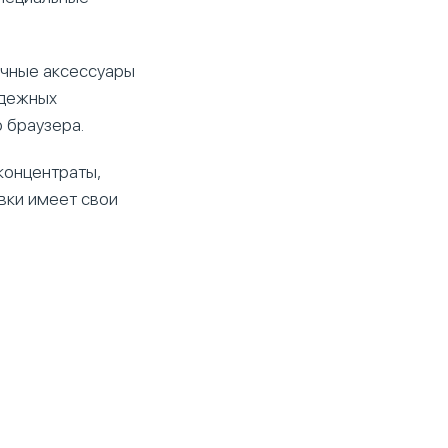
личные аксессуары
адежных
 браузера.
концентраты,
вки имеет свои