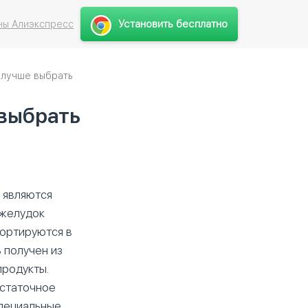
Установить бесплатно
ны Алиэкспресс
 лучше выбрать
 выбрать
 являются
 желудок
портируются в
 получен из
продукты.
остаточное
специальные