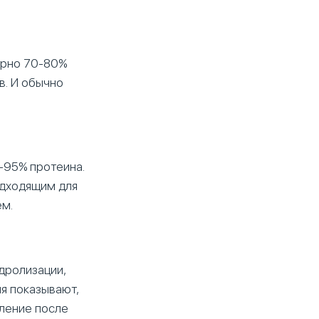
ерно 70-80%
в. И обычно
-95% протеина.
одходящим для
ем.
дролизации,
я показывают,
вление после