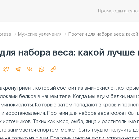
Промокоды и купо
xpress
Мужские увлечения
Протеин для набора веса: какой
для набора веса: какой лучше
акронутриент, который состоит из аминокислот, которые
локами белков в нашем теле. Когда мы едим белки, наш
 аминокислоты. Которые затем попадают в кровь и транс
 и восстановления. Протеин для набора веса может быть
 источников. Таких как мясо, рыба, яйца и растительные 
 кто занимается спортом, может быть трудно получить д
еина только из пищи. Поэтому многие люди используют 