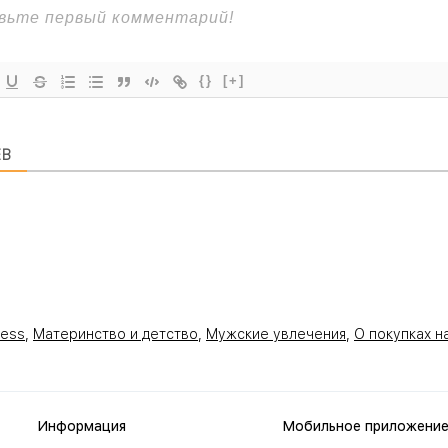
{}
[+]
ЕВ
ress
,
Материнство и детство
,
Мужские увлечения
,
О покупках н
Информация
Мобильное приложени