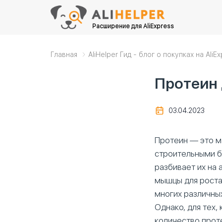
Расширение для AliExpress
Главная
AliHelper Гид - блог о покупках на AliE
Протеин 
03.04.2023
Протеин — это м
строительными б
разбивает их на
мышцы для роста
многих различных
Однако, для тех,
количество прот