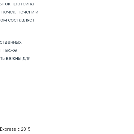
быток протеина
почек, печени и
том составляет
ественных
ты также
ть важны для
Express с 2015