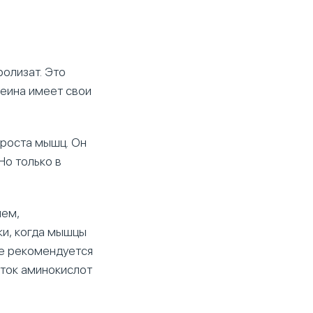
ролизат. Это
теина имеет свои
 роста мышц. Он
Но только в
ием,
ки, когда мышцы
же рекомендуется
иток аминокислот