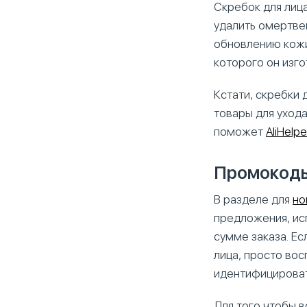
Скребок для лиц
удалить омертве
обновлению кожи
которого он изго
Кстати, скребки
товары для ухода
поможет
AliHelpe
Промокоды
В разделе для
но
предложения, ис
сумме заказа. Ес
лица, просто во
идентифицироват
Для того чтобы 