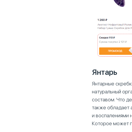
Янтарь
Янтарные скребк
натуральный орг
составом. Что де
также обладает 
и воспалениями 
Которое может п