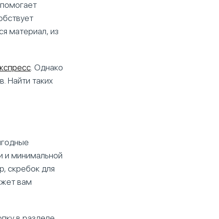
 помогает
обствует
я материал, из
кспресс
. Однако
. Найти таких
ыгодные
и и минимальной
р, скребок для
ожет вам
пку в разделе