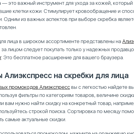
а — это важный инструмент для ухода за кожей, который
вшие клетки кожи. Стимулирует кровообращение и спос
. Одним из важных аспектов при выборе скребка являетс
товлен.
 для лица в широком ассортименте представлены на
Алиэ
 за лицом следует покупать только у надежных продавцов
r
. Это бесплатное расширение для вашего браузера.
 Алиэкспресс на скребки для лица
вых промокодов Алиэкспресс
вы с легкостью найдете в
пользуя фильтры по категориям товаров, величине скидк
ли вам нужно найти скидку на конкретный товар, наприме
спользуйтесь строкой поиска. Сортировка по месяцу пом
ь самые актуальные скидки.
воспользоваться промокодом, нажмите на оранжевую кно