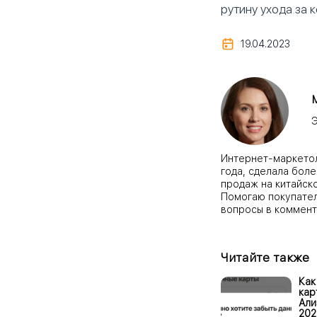
рутину ухода за 
19.04.2023
Э
Интернет-маркетоло
года, сделала боле
продаж на китайск
Помогаю покупател
вопросы в коммент
Читайте также
Как
кар
Али
202