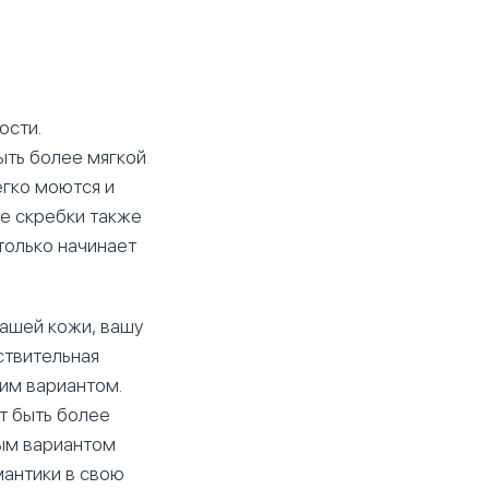
ости.
ыть более мягкой
егко моются и
ые скребки также
только начинает
вашей кожи, вашу
ствительная
шим вариантом.
т быть более
ным вариантом
мантики в свою