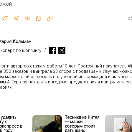
кожей.
о
Мария Кольман
ксперт по шоппингу
г и автор со стажем работы 10 лет. Постоянный покупатель Ali
е 350 заказов и выиграла 23 спора с продавцами. Изучаю нюанс
ом маркетплейсе, делюсь полученной информацией и актуальны
ям AliExpress находить выгодные предложения и выигрывать сп
ариях.
 удалить
Техника из Китая
ту c
— марки,
экспресс в
которым стоит
6 году
дать шанс