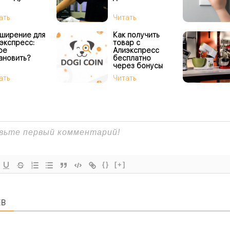
ать
Читать
ширение для
Как получить
экспресс:
товар с
ое
Алиэкспресс
ановить?
бесплатно
через бонусы
AliHelper DOGI
ать
Читать
{}
[+]
ЕВ