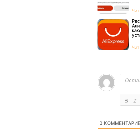
Чит
Рас
Али
как
уст
Чит
0
КОММЕНТАРИ