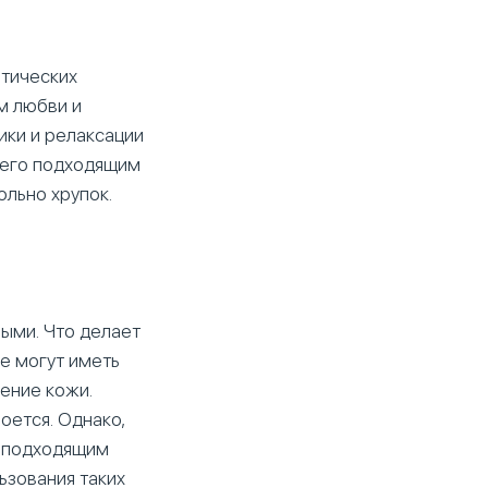
етических
м любви и
ики и релаксации
т его подходящим
ольно хрупок.
ыми. Что делает
е могут иметь
щение кожи.
оется. Однако,
е подходящим
ьзования таких