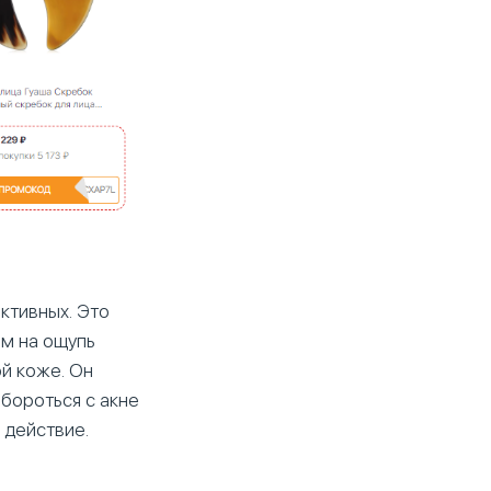
ктивных. Это
ым на ощупь
ой коже. Он
бороться с акне
 действие.