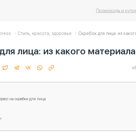
Промокоды и купо
xpress
Стиль, красота, здоровье
Скребок для лица: из како
для лица: из какого материал
о
ресс на скребки для лица
ь