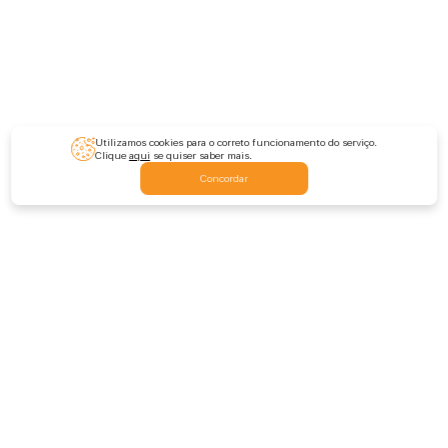
Utilizamos cookies para o correto funcionamento do serviço.
Clique
aqui
se quiser saber mais.
Concordar
Feedback
Escrever-nos
Deixar comentário
Avaliar a extensão