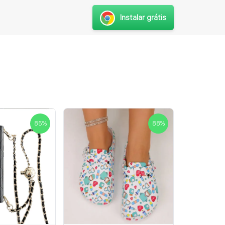
Instalar grátis
85
%
88
%