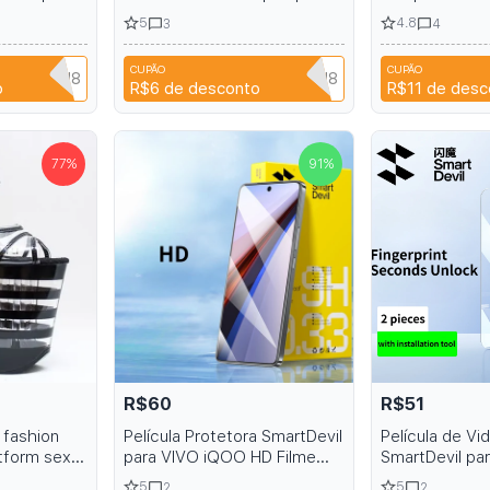
rotetor de
polegadas protegine Filme
Xiaomi Mi Pad 
5
4.8
3
4
one com
HD definição protetor filme
protector Xia
stalação
de tablet 10.2
Protector 202
CUPÃO
CUPÃO
Q3XAVLEH8
CYPQ3XAVLEH8
N
o
R$6
de desconto
R$11
de desc
77
%
91
%
R$60
R$51
fashion
Película Protetora SmartDevil
Película de V
atform sexy
para VIVO iQOO HD Filme
SmartDevil pa
inch Roman
Mate de Vidro Temperado
HD Protetor d
5
5
2
2