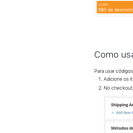
9H
CUPÃO
2HUR
R$5
de descont
Como usa
Para usar códigos
Adicione os i
No checkout,