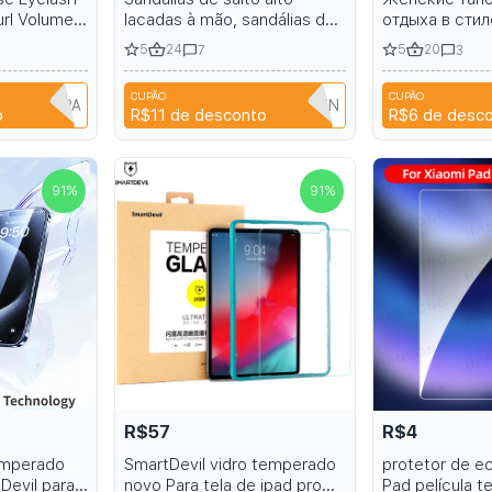
rl Volume
lacadas à mão, sandálias de
отдыха в стил
 Fluffy Soft
salto alto 7 polegadas
пряжками, же
5
24
5
20
7
3
t Eye Lash
повседневная
удобные пля
CUPÃO
CUPÃO
шлепанцы, са
1B6EH1PPA
T9TRTFBTWTZN
o
R$11
de desconto
R$6
de desc
платформе дл
91
%
91
%
R$57
R$4
emperado
SmartDevil vidro temperado
protetor de ec
Devil para
novo Para tela de ipad pro
Pad película 