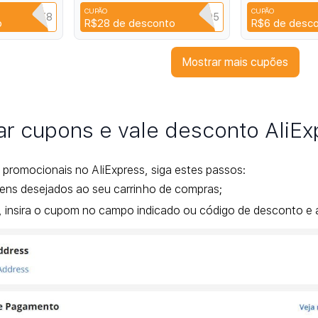
Colorido para Mulher 42 613
Proteção Cont
CUPÃO
CUPÃO
Digital 13 12 
PBDVNDT8
SF0705
C
o
R$28
de desconto
R$6
de desc
Neo8
Mostrar mais cupões
r cupons e vale desconto AliEx
 promocionais no AliExpress, siga estes passos:
tens desejados ao seu carrinho de compras;
 insira o cupom no campo indicado ou código de desconto e 