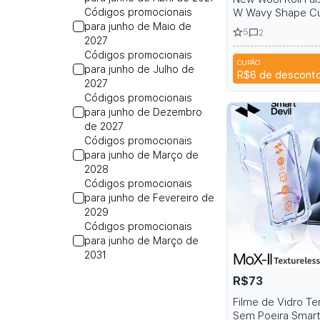
Códigos promocionais
W Wavy Shape Cu
Eyelash Extension
para junho de Maio de
5
2
Full DIY 3D 5D Ca
2027
Extension
Códigos promocionais
CUPÃO
A6R
para junho de Julho de
R$6
de descont
2027
Códigos promocionais
para junho de Dezembro
de 2027
Códigos promocionais
para junho de Março de
2028
Códigos promocionais
para junho de Fevereiro de
2029
Códigos promocionais
para junho de Março de
2031
R$73
Filme de Vidro T
Sem Poeira Smart