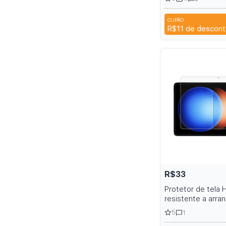
high-heeled sum
CUPÃO
T9TR
R$11
de descont
R$33
Protetor de tela 
resistente a arr
bolhas para Xiao
5
1
Tela de Vidro Te