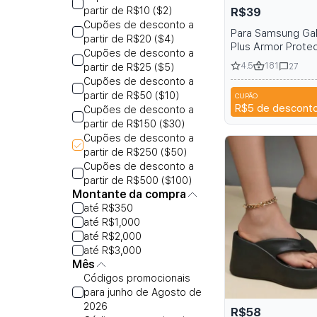
partir de R$10 ($2)
R$39
Cupões de desconto a
Para Samsung Gal
partir de R$20 ($4)
Plus Armor Prote
Cupões de desconto a
Magnetic Case c
4.5
181
27
partir de R$25 ($5)
Holder e Belt Cli
Cupões de desconto a
S22 S24 S25
partir de R$50 ($10)
CUPÃO
S
R$5
de descont
Cupões de desconto a
partir de R$150 ($30)
Cupões de desconto a
partir de R$250 ($50)
Cupões de desconto a
partir de R$500 ($100)
Montante da compra
até R$350
até R$1,000
até R$2,000
até R$3,000
Mês
Códigos promocionais
para junho de Agosto de
2026
R$58