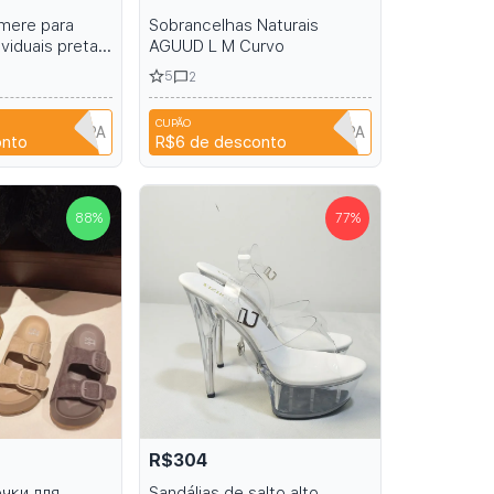
hmere para
Sobrancelhas Naturais
viduais pretas
AGUUD L M Curvo
5
2
CUPÃO
A6R1B6EH1PPA
A6R1B6EH1PPA
onto
R$6
de desconto
88
%
77
%
R$304
чки для
Sandálias de salto alto