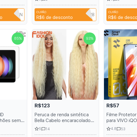
mer sandals
para Privacidade, Proteção
Privacidade p
de Impressão Digital,
Cover 2Pcs K
CUPÃO
CUPÃO
Cobertura Completa 13
TFBTWTZN
CYPQ3XAVLEH8
C
o
R$6
de desconto
R$6
de desc
85
%
93
%
R$123
R$57
HD
Peruca de renda sintética
Filme Protetor
anhões sem
Bella Cabelo encaracolado
para VIVO iQ
mi Pad Pro
Loiça Longa Peruca Sintética
HD Filme de V
5
4.8
14
53
mperado 6S
para Mulher Cabelo Loiça
Temperado Tr