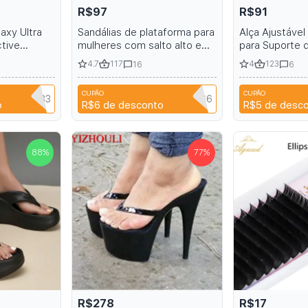
R$97
R$91
axy Ultra
Sandálias de plataforma para
Alça Ajustáve
ctive
mulheres com salto alto e
para Suporte 
om Ring
bico fechado.
iPhone Pro Ma
4.7
117
4
123
16
6
p Pouch S23
Couro Sem Log
13 12 11 16
CUPÃO
CUPÃO
ZHAIYU333
NIANCI66
o
R$6
de desconto
R$5
de desc
88
%
77
%
R$278
R$17