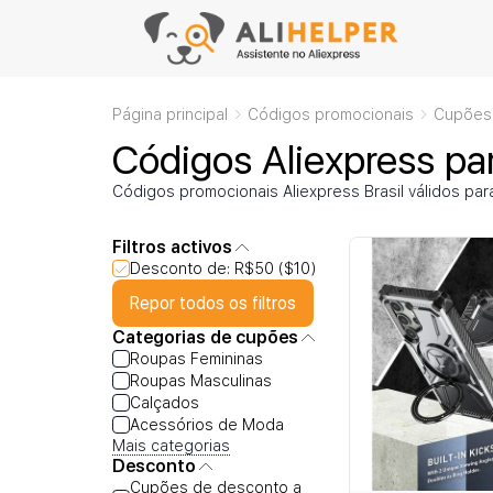
Página principal
Códigos promocionais
Cupões 
Códigos Aliexpress p
Códigos promocionais Aliexpress Brasil válidos pa
Filtros activos
Desconto de: R$50 ($10)
Repor todos os filtros
Categorias de cupões
Roupas Femininas
Roupas Masculinas
Calçados
Acessórios de Moda
Mais categorias
Desconto
Cupões de desconto a