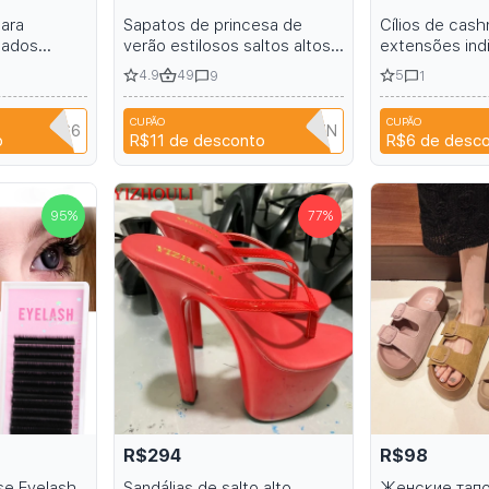
ara
Sapatos de princesa de
Cílios de cas
lados
verão estilosos saltos altos
extensões indi
variedade
sexy para clube e saltos de
e escuras
4.9
49
5
9
1
stiletto com salto brilhante
15cm 6-inch
CUPÃO
CUPÃO
NIANCI66
T9TRTFBTWTZN
o
R$11
de desconto
R$6
de desc
95
%
77
%
R$294
R$98
se Eyelash
Sandálias de salto alto
Женские тапо