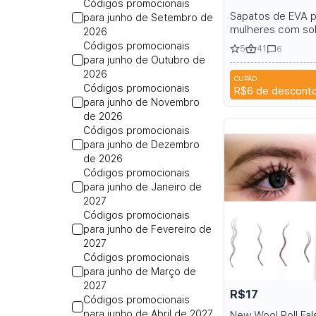
Códigos promocionais
Sapatos de EVA p
para junho de Setembro de
mulheres com so
2026
grossos em uma 
Códigos promocionais
5
41
6
de cores
para junho de Outubro de
2026
CUPÃO
Códigos promocionais
R$6
de descont
para junho de Novembro
de 2026
Códigos promocionais
para junho de Dezembro
de 2026
Códigos promocionais
para junho de Janeiro de
2027
Códigos promocionais
para junho de Fevereiro de
2027
Códigos promocionais
para junho de Março de
2027
R$17
Códigos promocionais
para junho de Abril de 2027
New Wool Roll Fal