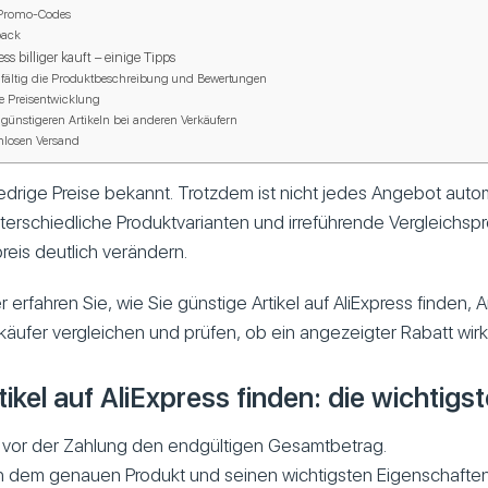
 Promo-Codes
back
s billiger kauft – einige Tipps
rgfältig die Produktbeschreibung und Bewertungen
ie Preisentwicklung
günstigeren Artikeln bei anderen Verkäufern
nlosen Versand
 niedrige Preise bekannt. Trotzdem ist nicht jedes Angebot auto
terschiedliche Produktvarianten und irreführende Vergleichsp
reis deutlich verändern.
 erfahren Sie, wie Sie günstige Artikel auf AliExpress finden,
ufer vergleichen und prüfen, ob ein angezeigter Rabatt wirklic
ikel auf AliExpress finden: die wichtigst
ie vor der Zahlung den endgültigen Gesamtbetrag.
 dem genauen Produkt und seinen wichtigsten Eigenschaften