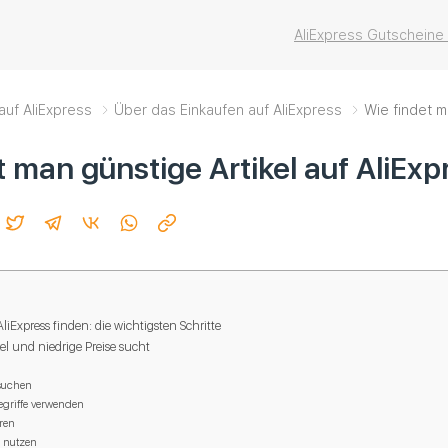
AliExpress Gutscheine
auf AliExpress
Über das Einkaufen auf AliExpress
Wie findet m
t man günstige Artikel auf AliExp
AliExpress finden: die wichtigsten Schritte
kel und niedrige Preise sucht
suchen
egriffe verwenden
eren
n nutzen