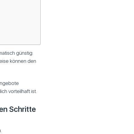
matisch günstig:
reise können den
 Angebote
h vorteilhaft ist.
en Schritte
.