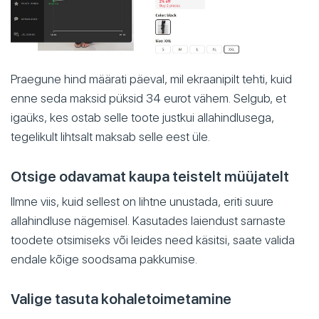
Praegune hind määrati päeval, mil ekraanipilt tehti, kuid
enne seda maksid püksid 34 eurot vähem. Selgub, et
igaüks, kes ostab selle toote justkui allahindlusega,
tegelikult lihtsalt maksab selle eest üle.
Otsige odavamat kaupa teistelt müüjatelt
Ilmne viis, kuid sellest on lihtne unustada, eriti suure
allahindluse nägemisel. Kasutades laiendust sarnaste
toodete otsimiseks või leides need käsitsi, saate valida
endale kõige soodsama pakkumise.
Valige tasuta kohaletoimetamine