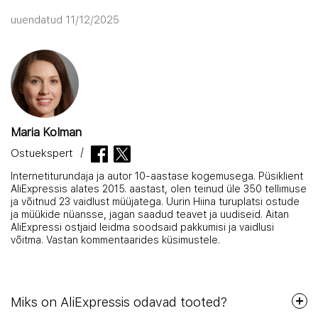
uuendatud 11/12/2025
Maria Kolman
Ostuekspert
Internetiturundaja ja autor 10-aastase kogemusega. Püsiklient
AliExpressis alates 2015. aastast, olen teinud üle 350 tellimuse
ja võitnud 23 vaidlust müüjatega. Uurin Hiina turuplatsi ostude
ja müükide nüansse, jagan saadud teavet ja uudiseid. Aitan
AliExpressi ostjaid leidma soodsaid pakkumisi ja vaidlusi
võitma. Vastan kommentaarides küsimustele.
Miks on AliExpressis odavad tooted?