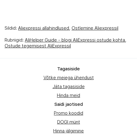
Sildid:
Aliexpressi allahindlused
,
Ostlemine Aliexpressil
Rubriigid:
AliHelper Guide - blogi AliExpressi ostude kohta
,
Ostude tegemisest AliExpressil
Tagasiside
Võtke meiega ühendust
Jäta tagasiside
Hinda meid
Saidi jaotised
Promo koodid
DOGI münt
Hinna jälgimine