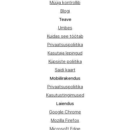
Müüja kontrollib
Blogi
Teave
Umbes
Kuidas see töötab
Privaatsuspoliitika
Kasutaja lepingud
Küpsiste poliitika
Saidi kaart
Mobiilirakendus
Privaatsuspoliitika
Kasutustingimused
Laiendus
Google Chrome
Mozilla Firefox
Microsoft Edge