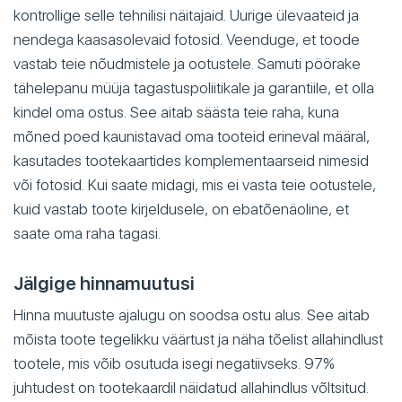
kontrollige selle tehnilisi näitajaid. Uurige ülevaateid ja
nendega kaasasolevaid fotosid. Veenduge, et toode
vastab teie nõudmistele ja ootustele. Samuti pöörake
tähelepanu müüja tagastuspoliitikale ja garantiile, et olla
kindel oma ostus. See aitab säästa teie raha, kuna
mõned poed kaunistavad oma tooteid erineval määral,
kasutades tootekaartides komplementaarseid nimesid
või fotosid. Kui saate midagi, mis ei vasta teie ootustele,
kuid vastab toote kirjeldusele, on ebatõenäoline, et
saate oma raha tagasi.
Jälgige hinnamuutusi
Hinna muutuste ajalugu on soodsa ostu alus. See aitab
mõista toote tegelikku väärtust ja näha tõelist allahindlust
tootele, mis võib osutuda isegi negatiivseks. 97%
juhtudest on tootekaardil näidatud allahindlus võltsitud.