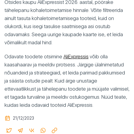
Otsides kaupu AliExpressist 2026. aastal, pöörake
tähelepanu kohaletoimetamise hinnale. Võite filtreerida
ainult tasuta kohaletoimetamisega tooteid, kuid on
olukordi, kus isegi tasulise saatmisega asi osutub
odavamaks. Seega uurige kaupade kaarte ise, et leida
võimalikult madal hind.
Odavate toodete otsimine
AliExpressis
võib olla
kaasahaarav ja meeldiv protsess. Järgige ülalnimetatud
nõuandeid ja strateegiaid, et leida parimad pakkumised
ja säästa ostude pealt. Kuid ärge unustage
ettevaatlikkust ja tähelepanu toodete ja müüjate valimisel,
et tagada turvaline ja meeldiv ostukogemus. Nüüd teate,
kuidas leida odavaid tooteid AliExpressis.
21/12/2023