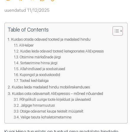
uuendatud 11/12/2025
Table of Contents
Kuidas otsida odavaid tooteid ja madalaid hindu
AliHelper
Kuidas leida odavaid tooteid kategooriates AliExpressis
Otsimine märksõnade järgi
Sorteerimine hinna järgi
Allahindlused ja soodustused
Kupongid ja sooduskoodid
Tooted keshbäkiga
Kuidas leida madalaid hindu mobiilirakenduses
Kuidas osta odavamalt AliExpressis – mõned nõuanded
Põhjalikult uurige toote kirjeldust ja ülevaateid
Jälgige hinnamuutusi
Otsige odavamat kaupa teistelt müüjatelt
Valige tasuta kohaletoimetamine
Kuigi Hiina turuplats on tuntud oma madalate hindade