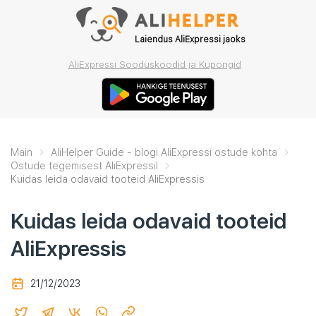
Laiendus AliExpressi jaoks
AliExpressi Sooduskoodid ja Kupongid
Main
AliHelper Guide - blogi AliExpressi ostude kohta
Ostude tegemisest AliExpressil
Kuidas leida odavaid tooteid AliExpressis
Kuidas leida odavaid tooteid
AliExpressis
21/12/2023