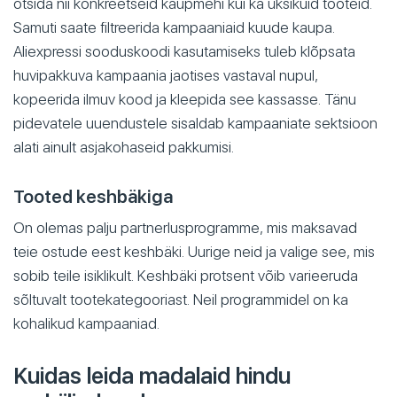
otsida nii konkreetseid kaupmehi kui ka üksikuid tooteid.
Samuti saate filtreerida kampaaniaid kuude kaupa.
Aliexpressi sooduskoodi kasutamiseks tuleb klõpsata
huvipakkuva kampaania jaotises vastaval nupul,
kopeerida ilmuv kood ja kleepida see kassasse. Tänu
pidevatele uuendustele sisaldab kampaaniate sektsioon
alati ainult asjakohaseid pakkumisi.
Tooted keshbäkiga
On olemas palju partnerlusprogramme, mis maksavad
teie ostude eest keshbäki. Uurige neid ja valige see, mis
sobib teile isiklikult. Keshbäki protsent võib varieeruda
sõltuvalt tootekategooriast. Neil programmidel on ka
kohalikud kampaaniad.
Kuidas leida madalaid hindu