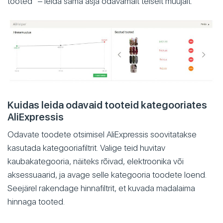
tooted” – leida sama asja odavamalt teiselt müüjalt.
Kuidas leida odavaid tooteid kategooriates
AliExpressis
Odavate toodete otsimisel AliExpressis soovitatakse
kasutada kategooriafiltrit. Valige teid huvitav
kaubakategooria, näiteks rõivad, elektroonika või
aksessuaarid, ja avage selle kategooria toodete loend.
Seejärel rakendage hinnafiltrit, et kuvada madalaima
hinnaga tooted.