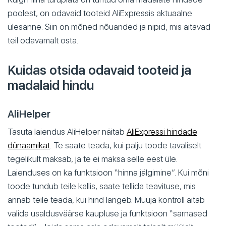
poolest, on odavaid tooteid AliExpressis aktuaalne
ülesanne. Siin on mõned nõuanded ja nipid, mis aitavad
teil odavamalt osta.
Kuidas otsida odavaid tooteid ja
madalaid hindu
AliHelper
Tasuta laiendus AliHelper näitab
AliExpressi hindade
dünaamikat
. Te saate teada, kui palju toode tavaliselt
tegelikult maksab, ja te ei maksa selle eest üle.
Laienduses on ka funktsioon “hinna jälgimine”. Kui mõni
toode tundub teile kallis, saate tellida teavituse, mis
annab teile teada, kui hind langeb. Müüja kontroll aitab
valida usaldusväärse kaupluse ja funktsioon “sarnased