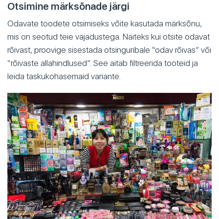
Otsimine märksõnade järgi
Odavate toodete otsimiseks võite kasutada märksõnu,
mis on seotud teie vajadustega. Näiteks kui otsite odavat
rõivast, proovige sisestada otsinguribale “odav rõivas” või
“rõivaste allahindlused”. See aitab filtreerida tooteid ja
leida taskukohasemaid variante.