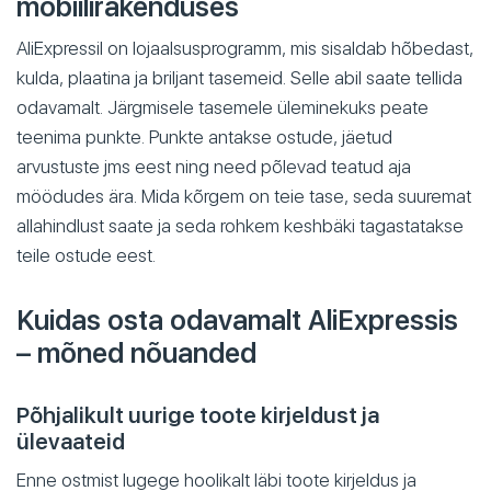
mobiilirakenduses
AliExpressil on lojaalsusprogramm, mis sisaldab hõbedast,
kulda, plaatina ja briljant tasemeid. Selle abil saate tellida
odavamalt. Järgmisele tasemele üleminekuks peate
teenima punkte. Punkte antakse ostude, jäetud
arvustuste jms eest ning need põlevad teatud aja
möödudes ära. Mida kõrgem on teie tase, seda suuremat
allahindlust saate ja seda rohkem keshbäki tagastatakse
teile ostude eest.
Kuidas osta odavamalt AliExpressis
– mõned nõuanded
Põhjalikult uurige toote kirjeldust ja
ülevaateid
Enne ostmist lugege hoolikalt läbi toote kirjeldus ja