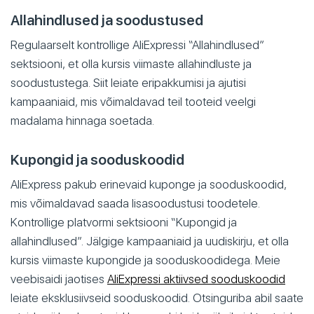
Allahindlused ja soodustused
Regulaarselt kontrollige AliExpressi “Allahindlused”
sektsiooni, et olla kursis viimaste allahindluste ja
soodustustega. Siit leiate eripakkumisi ja ajutisi
kampaaniaid, mis võimaldavad teil tooteid veelgi
madalama hinnaga soetada.
Kupongid ja sooduskoodid
AliExpress pakub erinevaid kuponge ja sooduskoodid,
mis võimaldavad saada lisasoodustusi toodetele.
Kontrollige platvormi sektsiooni “Kupongid ja
allahindlused”. Jälgige kampaaniaid ja uudiskirju, et olla
kursis viimaste kupongide ja sooduskoodidega. Meie
veebisaidi jaotises
AliExpressi aktiivsed sooduskoodid
leiate eksklusiivseid sooduskoodid. Otsinguriba abil saate