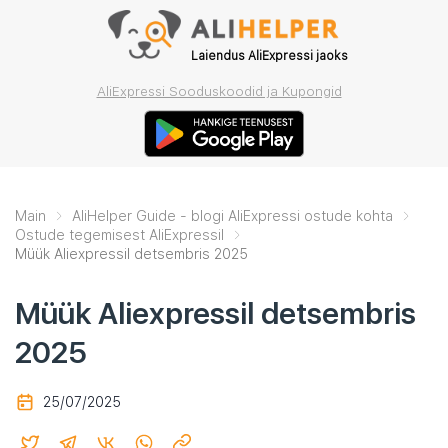
Laiendus AliExpressi jaoks
AliExpressi Sooduskoodid ja Kupongid
Main
AliHelper Guide - blogi AliExpressi ostude kohta
Ostude tegemisest AliExpressil
Müük Aliexpressil detsembris 2025
Müük Aliexpressil detsembris
2025
25/07/2025