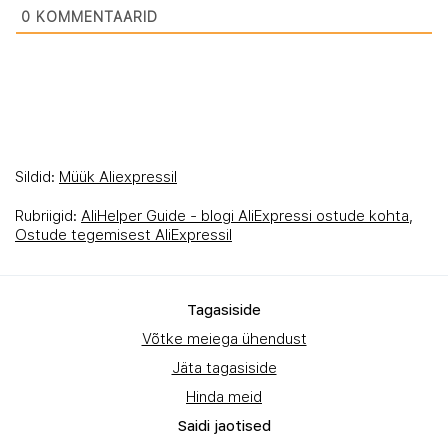
0
KOMMENTAARID
Sildid:
Müük Aliexpressil
Rubriigid:
AliHelper Guide - blogi AliExpressi ostude kohta
,
Ostude tegemisest AliExpressil
Tagasiside
Võtke meiega ühendust
Jäta tagasiside
Hinda meid
Saidi jaotised