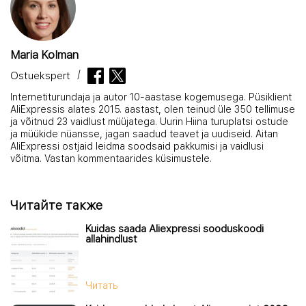
Maria Kolman
Ostuekspert
Internetiturundaja ja autor 10-aastase kogemusega. Püsiklient
AliExpressis alates 2015. aastast, olen teinud üle 350 tellimuse
ja võitnud 23 vaidlust müüjatega. Uurin Hiina turuplatsi ostude
ja müükide nüansse, jagan saadud teavet ja uudiseid. Aitan
AliExpressi ostjaid leidma soodsaid pakkumisi ja vaidlusi
võitma. Vastan kommentaarides küsimustele.
Читайте также
Kuidas saada Aliexpressi sooduskoodi
allahindlust
Читать