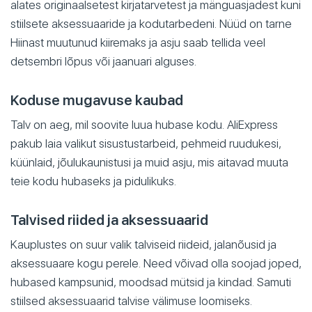
alates originaalsetest kirjatarvetest ja mänguasjadest kuni
stiilsete aksessuaaride ja kodutarbedeni. Nüüd on tarne
Hiinast muutunud kiiremaks ja asju saab tellida veel
detsembri lõpus või jaanuari alguses.
Koduse mugavuse kaubad
Talv on aeg, mil soovite luua hubase kodu. AliExpress
pakub laia valikut sisustustarbeid, pehmeid ruudukesi,
küünlaid, jõulukaunistusi ja muid asju, mis aitavad muuta
teie kodu hubaseks ja pidulikuks.
Talvised riided ja aksessuaarid
Kauplustes on suur valik talviseid riideid, jalanõusid ja
aksessuaare kogu perele. Need võivad olla soojad joped,
hubased kampsunid, moodsad mütsid ja kindad. Samuti
stiilsed aksessuaarid talvise välimuse loomiseks.