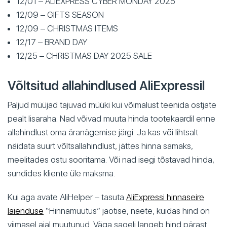
12/01 – ALIEXPRESS CYBER MONDAY 2025
12/09 – GIFTS SEASON
12/09 – CHRISTMAS ITEMS
12/17 – BRAND DAY
12/25 – CHRISTMAS DAY 2025 SALE
Võltsitud allahindlused AliExpressil
Paljud müüjad tajuvad müüki kui võimalust teenida ostjate
pealt lisaraha. Nad võivad muuta hinda tootekaardil enne
allahindlust oma äranägemise järgi. Ja kas või lihtsalt
näidata suurt võltsallahindlust, jättes hinna samaks,
meelitades ostu sooritama. Või nad isegi tõstavad hinda,
sundides kliente üle maksma.
Kui aga avate AliHelper – tasuta
AliExpressi hinnaseire
laienduse
“Hinnamuutus” jaotise, näete, kuidas hind on
viimasel ajal muutunud. Väga sageli langeb hind pärast