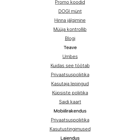
Promo koodid
DOGI münt
Hinna jälgimine
Müüja kontrollib
Blogi
Teave
Umbes
Kuidas see töötab
Privaatsuspoliitika
Kasutaja lepingud
Küpsiste poliitika
Saidi kaart
Mobiilirakendus
Privaatsuspoliitika
Kasutustingimused
Laiendus