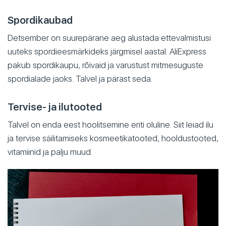
Spordikaubad
Detsember on suurepärane aeg alustada ettevalmistusi
uuteks spordieesmärkideks järgmisel aastal. AliExpress
pakub spordikaupu, rõivaid ja varustust mitmesuguste
spordialade jaoks. Talvel ja pärast seda.
Tervise- ja ilutooted
Talvel on enda eest hoolitsemine eriti oluline. Siit leiad ilu
ja tervise säilitamiseks kosmeetikatooted, hooldustooted,
vitamiinid ja palju muud.