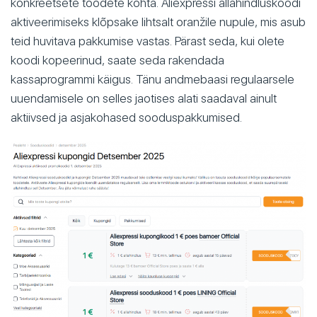
konkreetsete toodete kohta. Aliexpressi allahindluskoodi
aktiveerimiseks klõpsake lihtsalt oranžile nupule, mis asub
teid huvitava pakkumise vastas. Pärast seda, kui olete
koodi kopeerinud, saate seda rakendada
kassaprogrammi käigus. Tänu andmebaasi regulaarsele
uuendamisele on selles jaotises alati saadaval ainult
aktiivsed ja asjakohased sooduspakkumised.