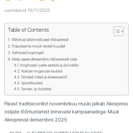
uuendatud 19/11/2025
Table of Contents
Võltsitud allahindlused AliExpressil
Populaarne müük teistel kuudel
Kehtivad kupongid
Mida saate detsembris AliExpressilt osta
Kingitused uueks aastaks ja jõuludeks
Koduse mugavuse kaubad
Talvised riided ja aksessuaarid
Spordikaubad
Tervise- ja ilutooted
Pärast traditsioonilist novembrikuu müüki jätkab Aliexpress
ostjate rõõmustamist erinevate kampaaniatega. Müük
Aliexpressil detsembris 2025: