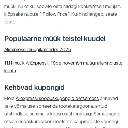
müüki. Nii et kui soovite osta midagi konkreetselt müüjalt,
klõpsake nupule ” Follow Price”. Kui hind langeb, saate
teate.
Populaarne müük teistel kuudel
Aliexpressi müügikalender 2025
11.11 müük AliExpressil: Tõde novembri müügi allahindluste
kohta
Kehtivad kupongid
Meie
Aliexpressi sooduskupongid detsembris
annavad
teile võimaluse sorteerida tootekategooria, antud
allahindluse summa ja kogu ostuhinna järgi. Samuti saate
otsida eripakkumisi konkreetsete kaupmeeste või isegi