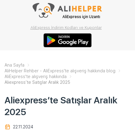
AliExpress için Uzantı
AliExpress İndirim Kodları ve Kuponlar
Ana Sayfa
AliHelper Rehber - AliExpress'te alışveriş hakkında blog
AliExpress'te alışveriş hakkında
Aliexpress’te Satışlar Aralık 2025
Aliexpress’te Satışlar Aralık
2025
22.11.2024