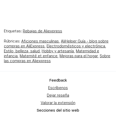
Etiquetas:
Rebajas de Aliexpress
Rúbricas:
Aficiones masculinas
,
AliHelper Guía - blog sobre
compras en AliExpress
,
Electrodomésticos y electrónica
,
Estilo, belleza, salud
,
Hobby y artesanía
,
Maternidad e
infancia
,
Maternité et enfance
,
Mejoras para el hogar
,
Sobre
las compras en Aliexpress
Feеdback
Escríbenos
Dejar reseña
Valorar la extensión
Secciones del sitio web