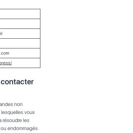
el
s.com
press/
 contacter
mandes non
r lesquelles vous
à résoudre les
és ou endommagés.