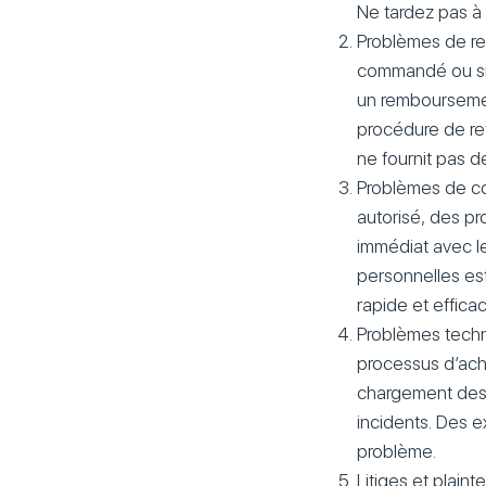
Ne tardez pas à 
Problèmes de ret
commandé ou si 
un remboursemen
procédure de ret
ne fournit pas d
Problèmes de co
autorisé, des p
immédiat avec l
personnelles est
rapide et efficac
Problèmes techniq
processus d’ach
chargement des 
incidents. Des e
problème.
Litiges et plain