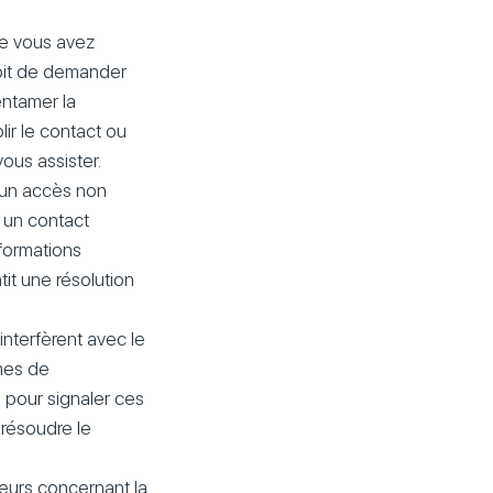
ue vous avez
roit de demander
entamer la
ir le contact ou
ous assister.
 un accès non
 un contact
formations
tit une résolution
interfèrent avec le
mes de
 pour signaler ces
 résoudre le
deurs concernant la