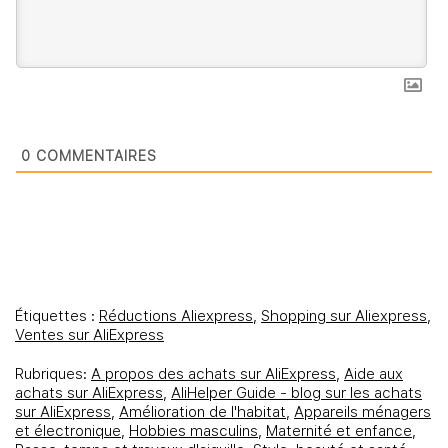
0
COMMENTAIRES
Étiquettes :
Réductions Aliexpress
,
Shopping sur Aliexpress
,
Ventes sur AliExpress
Rubriques:
A propos des achats sur AliExpress
,
Aide aux
achats sur AliExpress
,
AliHelper Guide - blog sur les achats
sur AliExpress
,
Amélioration de l'habitat
,
Appareils ménagers
et électronique
,
Hobbies masculins
,
Maternité et enfance
,