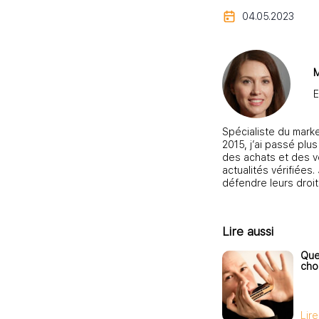
04.05.2023
M
E
Spécialiste du marke
2015, j’ai passé plu
des achats et des v
actualités vérifiées
défendre leurs droi
Lire aussi
Que
choi
Lire