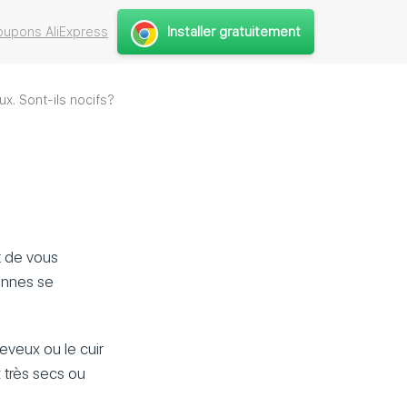
Installer gratuitement
upons AliExpress
x. Sont-ils nocifs?
t de vous
onnes se
heveux ou le cuir
x très secs ou