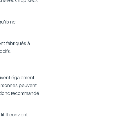
 cheveux trop secs
u’ils ne
ont fabriqués à
ocifs.
oivent également
 personnes peuvent
est donc recommandé
t. Il convient