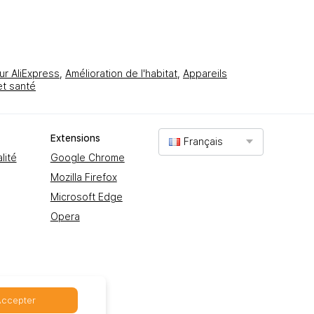
ur AliExpress
,
Amélioration de l'habitat
,
Appareils
et santé
Extеnsions
Français
lité
Google Chrome
Mozilla Firefox
Microsoft Edge
Opera
Accepter