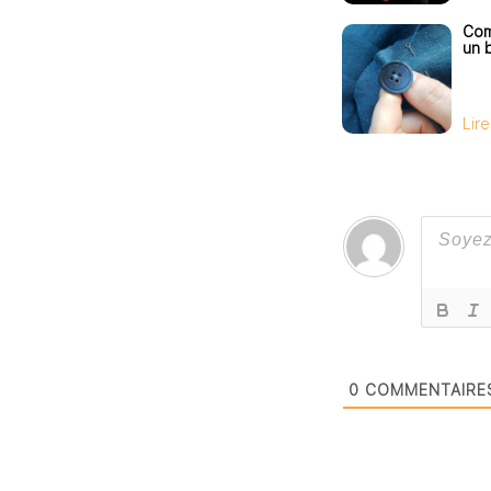
Com
un 
Lire
0
COMMENTAIRE