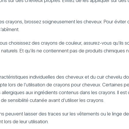
ons sur des cheveux propres. Évitez de les appliquer sur des
é les crayons, brossez soigneusement les cheveux. Pour éviter q
’abîment.
vous choisissez des crayons de couleur, assurez-vous qu’ils s
s naturels. Et qu’ils ne contiennent pas de produits chimiques n
actéristiques individuelles des cheveux et du cuir chevelu d
pte lors de l’utilisation de crayons pour cheveux. Certaines
s allergiques aux ingrédients contenus dans les crayons. Il 
 de sensibilité cutanée avant d’utiliser les crayons.
ns peuvent laisser des traces sur les vêtements ou le linge de li
lors de leur utilisation.