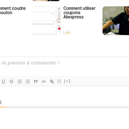
ment coudre
Comment utiliser
bouton
coupons
Aliexpress
Lire
{}
[+]
S