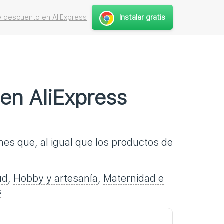
Instalar gratis
 descuento en AliExpress
 en AliExpress
nes que, al igual que los productos de
ud
,
Hobby y artesanía
,
Maternidad e
s