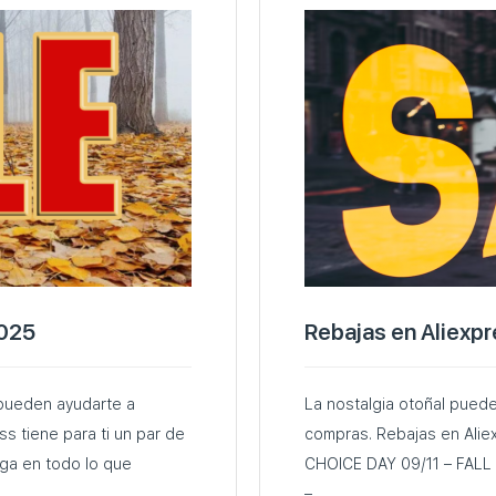
2025
Rebajas en Aliexp
 pueden ayudarte a
La nostalgia otoñal pued
ss tiene para ti un par de
compras. Rebajas en Aliexpr
ga en todo lo que
CHOICE DAY 09/11 – FALL SALE 09/26 – SUPER BRAND FESTIVAL 09/27
–…