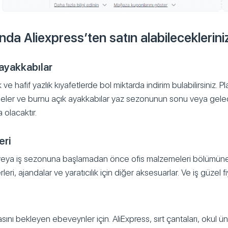
da Aliexpress’ten satın alabileceklerini
 ayakkabılar
ve hafif yazlık kıyafetlerde bol miktarda indirim bulabilirsiniz. Plaj
iseler ve burnu açık ayakkabılar yaz sezonunun sonu veya gelecek
a olacaktır.
eri
na veya iş sezonuna başlamadan önce ofis malzemeleri bölümüne 
eri, ajandalar ve yaratıcılık için diğer aksesuarlar. Ve iş güzel fiy
sını bekleyen ebeveynler için. AliExpress, sırt çantaları, okul ün