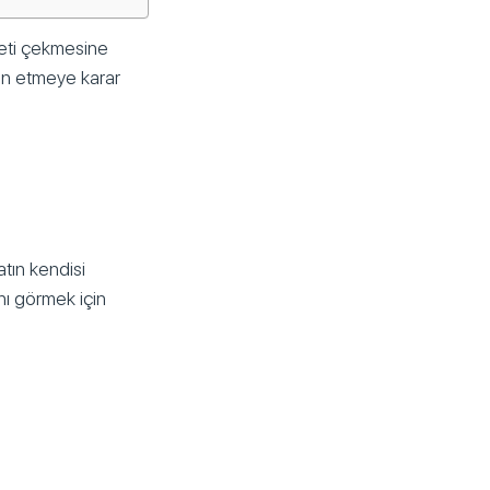
reti çekmesine
un etmeye karar
atın kendisi
nı görmek için