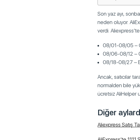
Son yaz ayı, sonba
neden oluyor. AliE
verdi. Aliexpress’t
08/01-08/05 – 
08/06-08/12 – C
08/18-08/27 – 
Ancak, satıcılar tar
normalden bile yük
ücretsiz AliHelper u
Diğer aylard
Aliexpress Satış T
AliExpress’te 11.11 