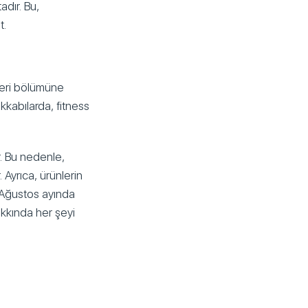
adır. Bu,
t.
leri bölümüne
kkabılarda, fitness
r. Bu nedenle,
 Ayrıca, ürünlerin
. Ağustos ayında
akkında her şeyi