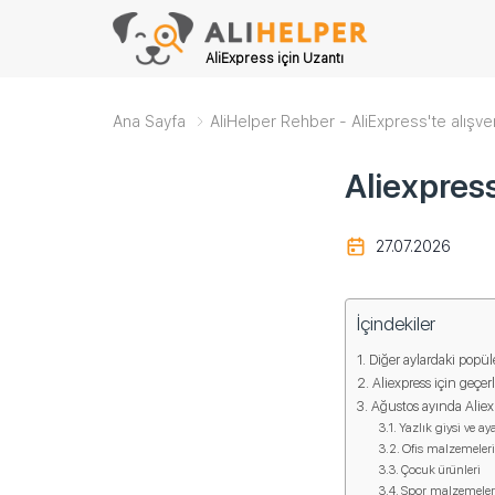
AliExpress için Uzantı
Ana Sayfa
AliHelper Rehber - AliExpress'te alışve
Aliexpres
27.07.2026
İçindekiler
Diğer aylardaki popüle
Aliexpress için geçer
Ağustos ayında Aliexp
Yazlık giysi ve ay
Ofis malzemeler
Çocuk ürünleri
Spor malzemeler