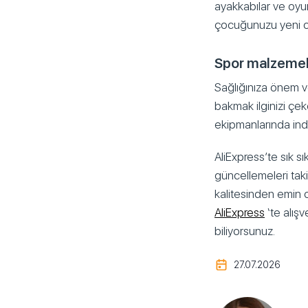
ayakkabılar ve oyun
çocuğunuzu yeni oku
Spor malzemel
Sağlığınıza önem v
bakmak ilginizi çek
ekipmanlarında indi
AliExpress’te sık 
güncellemeleri takip
kalitesinden emin o
AliExpress
‘te alışv
biliyorsunuz.
27.07.2026