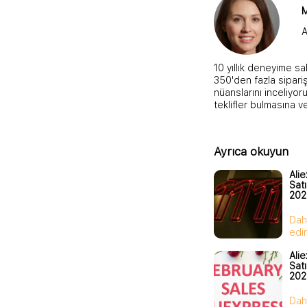
M
A
10 yıllık deneyime sa
350'den fazla sipariş
nüanslarını inceliyoru
teklifler bulmasına v
Ayrıca okuyun
Ali
Sat
202
Daha
edi
Ali
Sat
202
Daha