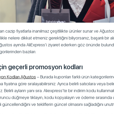
n cazip fiyatlarla inanılmaz çeşitlilikte ürünler sunar ve Ağustos
likle nelere dikkat etmeniz gerektiğini biliyorsanız, başarılı bir al
 Ağustos ayında AliExpress’i ziyaret ederken göz önünde bulu
orilerinden bazıları.
çin geçerli promosyon kodları
yon Kodları Ağustos
– Burada kuponları farklı ürün kategorilerine
 fiyatına göre sıralayabilirsiniz. Ayrıca belirli satıcılara veya beli
. Belirli ayların yanı sıra. Aliexpress’te bir indirim kodu kullanmak
 turuncu düğmeye tıklayın, kodu kopyalayın ve ödeme sırasında
li güncellendiğini ve tekliflerin güncel olmasını sağladığını unut