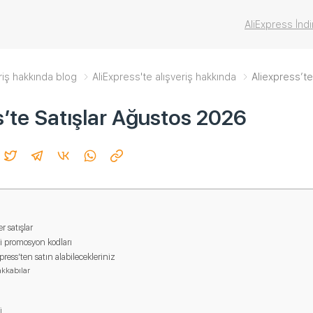
AliExpress İndi
riş hakkında blog
AliExpress'te alışveriş hakkında
Aliexpress’t
s’te Satışlar Ağustos 2026
r satışlar
li promosyon kodları
ress’ten satın alabilecekleriniz
akkabılar
i
i