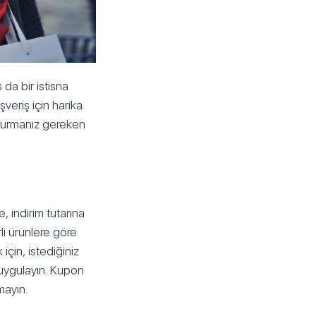
 da bir istisna
ışveriş için harika
ndurmanız gereken
, indirim tutarına
rli ürünlere göre
 için, istediğiniz
 uygulayın. Kupon
mayın.