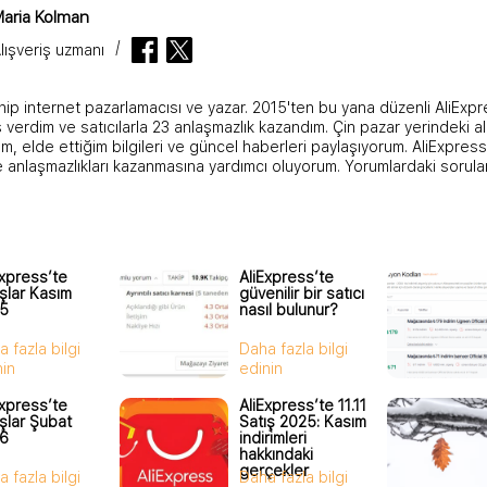
aria Kolman
lışveriş uzmanı
hip internet pazarlamacısı ve yazar. 2015'ten bu yana düzenli AliExpre
 verdim ve satıcılarla 23 anlaşmazlık kazandım. Çin pazar yerindeki al
m, elde ettiğim bilgileri ve güncel haberleri paylaşıyorum. AliExpress a
e anlaşmazlıkları kazanmasına yardımcı oluyorum. Yorumlardaki sorular
express’te
AliExpress’te
ışlar Kasım
güvenilir bir satıcı
5
nasıl bulunur?
 fazla bilgi
Daha fazla bilgi
nin
edinin
express’te
AliExpress’te 11.11
ışlar Şubat
Satış 2025: Kasım
6
indirimleri
hakkındaki
gerçekler
 fazla bilgi
Daha fazla bilgi