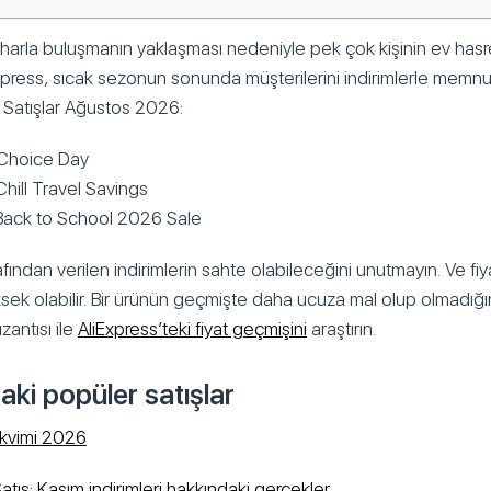
harla buluşmanın yaklaşması nedeniyle pek çok kişinin ev has
xpress, sıcak sezonun sonunda müşterilerini indirimlerle memn
e Satışlar Ağustos 2026:
Choice Day
hill Travel Savings
Back to School 2026 Sale
afından verilen indirimlerin sahte olabileceğini unutmayın. Ve fiy
sek olabilir. Bir ürünün geçmişte daha ucuza mal olup olmadığı
zantısı ile
AliExpress’teki fiyat geçmişini
araştırın.
aki popüler satışlar
akvimi 2026
Satış: Kasım indirimleri hakkındaki gerçekler