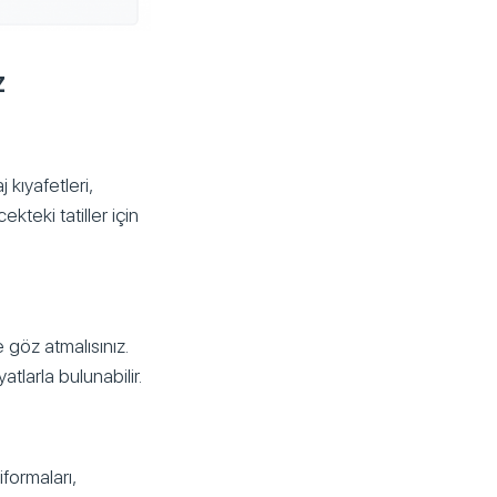
z
 kıyafetleri,
teki tatiller için
göz atmalısınız.
atlarla bulunabilir.
iformaları,