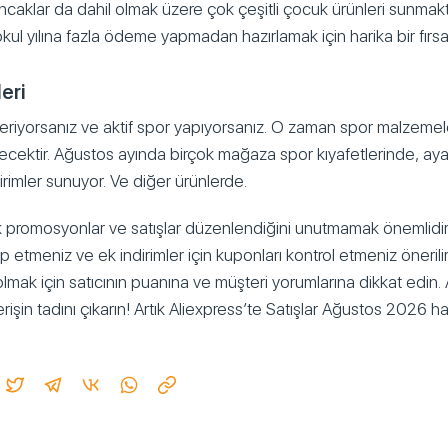
caklar da dahil olmak üzere çok çeşitli çocuk ürünleri sunmakt
l yılına fazla ödeme yapmadan hazırlamak için harika bir fırsa
eri
eriyorsanız ve aktif spor yapıyorsanız. O zaman spor malzeme
ecektir. Ağustos ayında birçok mağaza spor kıyafetlerinde, aya
rimler sunuyor. Ve diğer ürünlerde.
sık promosyonlar ve satışlar düzenlendiğini unutmamak önemlidi
 etmeniz ve ek indirimler için kuponları kontrol etmeniz önerilir.
lmak için satıcının puanına ve müşteri yorumlarına dikkat edin
erişin tadını çıkarın! Artık Aliexpress’te Satışlar Ağustos 2026 h