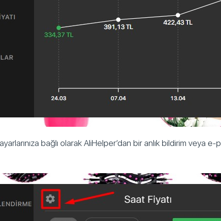
yarlarınıza bağlı olarak AliHelper’dan bir anlık bildirim veya e-p