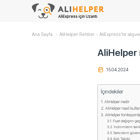
AliExpress için Uzantı
Ana Sayfa
AliHelper Rehber - AliExpress'te alışve
AliHelper n
15.04.2024
İçindekiler
AliHelper nedir
AliHelper nasıl kullan
AliHelper fonksiyonla
Fiyat değişim ge
İndirimlerin taki
Satıcıların güveni
Koli Takibi