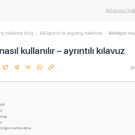
AliExpress İndi
riş hakkında blog
AliExpress'te alışveriş hakkında
AliHelper nasıl
asıl kullanılır – ayrıntılı kılavuz
gü
ılır
rı
çmişi
bi
lirliğini kontrol etme