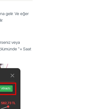
ına gelir. Ve eğer
r.
ürseniz veya
” bölümünde “+ Saat