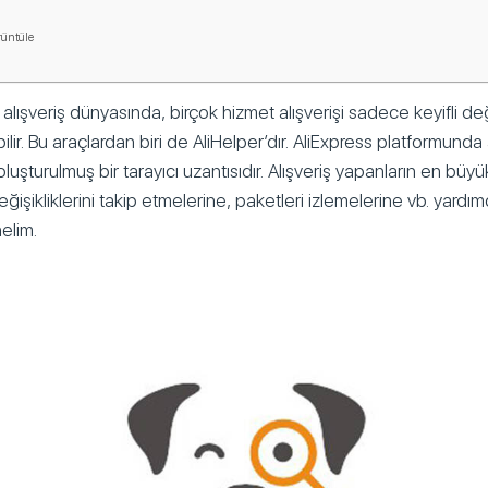
rüntüle
lışveriş dünyasında, birçok hizmet alışverişi sadece keyifli d
bilir. Bu araçlardan biri de AliHelper’dır. AliExpress platformunda a
oluşturulmuş bir tarayıcı uzantısıdır. Alışveriş yapanların en büyük
eğişikliklerini takip etmelerine, paketleri izlemelerine vb. yardımc
nelim.