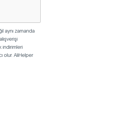
eğil aynı zamanda
lışverişi
 indirimleri
ı olur. AliHelper