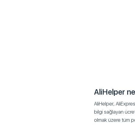
AliHelper ne
AliHelper, AliExpre
bilgi sağlayan ücre
olmak üzere tüm popü