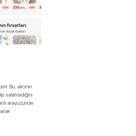
rir. Bu, alıcının
ıp satılmadığını
zantı arayüzünde
narak