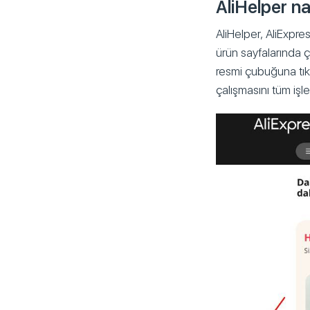
AliHelper nas
AliHelper, AliExpres
ürün sayfalarında 
resmi çubuğuna tıkl
çalışmasını tüm işl