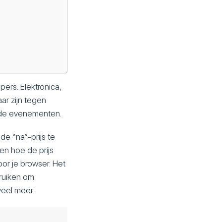
ers. Elektronica,
ar zijn tegen
mende evenementen.
e “na”-prijs te
en hoe de prijs
oor je browser. Het
bruiken om
veel meer.