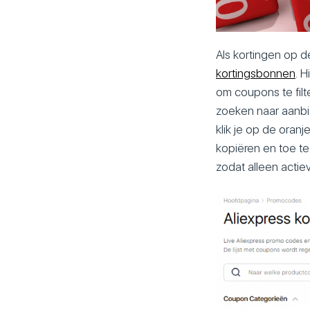
Als kortingen op d
kortingsbonnen
. 
om coupons te fil
zoeken naar aanbi
klik je op de ora
kopiëren en toe t
zodat alleen acti