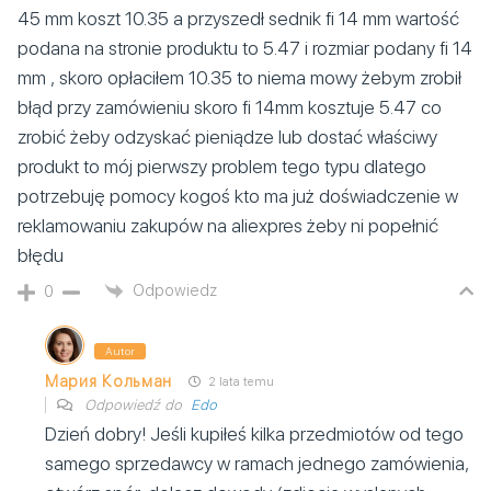
45 mm koszt 10.35 a przyszedł sednik fi 14 mm wartość
podana na stronie produktu to 5.47 i rozmiar podany fi 14
mm , skoro opłaciłem 10.35 to niema mowy żebym zrobił
błąd przy zamówieniu skoro fi 14mm kosztuje 5.47 co
zrobić żeby odzyskać pieniądze lub dostać właściwy
produkt to mój pierwszy problem tego typu dlatego
potrzebuję pomocy kogoś kto ma już doświadczenie w
reklamowaniu zakupów na aliexpres żeby ni popełnić
błędu
Odpowiedz
0
Autor
Мария Кольман
2 lata temu
Odpowiedź do
Edo
Dzień dobry! Jeśli kupiłeś kilka przedmiotów od tego
samego sprzedawcy w ramach jednego zamówienia,