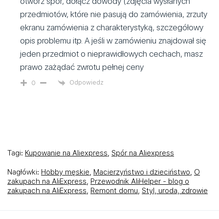
otwórz spór, dołącz dowody (zdjęcia wysłanych
przedmiotów, które nie pasują do zamówienia, zrzuty
ekranu zamówienia z charakterystyką, szczegółowy
opis problemu itp. A jeśli w zamówieniu znajdował się
jeden przedmiot o nieprawidłowych cechach, masz
prawo zażądać zwrotu pełnej ceny
Odpowiedz
0
Tagi:
Kupowanie na Aliexpress
,
Spór na Aliexpress
Nagłówki:
Hobby męskie
,
Macierzyństwo i dzieciństwo
,
O
zakupach na AliExpress
,
Przewodnik AliHelper - blog o
zakupach na AliExpress
,
Remont domu
,
Styl, uroda, zdrowie